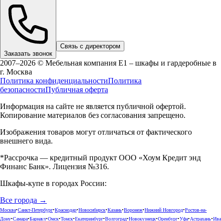
Связь с директором
Заказать звонок
2007–2026 © Мебельная компания Е1 – шкафы и гардеробные в
г.
Москва
Политика конфиденциальности
Политика
безопасности
Публичная оферта
Информация на сайте не является публичной офертой.
Копирование материалов без согласования запрещено.
Изображения товаров могут отличаться от фактического
внешнего вида.
*Рассрочка — кредитный продукт ООО «Хоум Кредит энд
Финанс Банк». Лицензия №316.
Шкафы-купе в городах России:
Все города →
Москва
•
Санкт-Петербург
•
Краснодар
•
Новосибирск
•
Казань
•
Воронеж
•
Нижний Новгород
•
Ростов-на-
Дону
•
Самара
•
Барнаул
•
Омск
•
Томск
•
Екатеринбург
•
Волгоград
•
Новокузнецк
•
Оренбург
•
Уфа
•
Астрахань
•
Ива