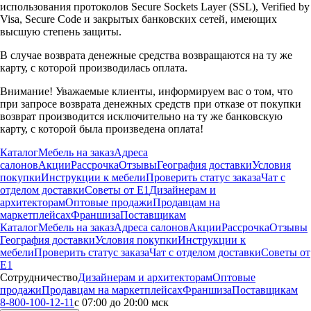
использования протоколов Secure Sockets Layer (SSL), Verified by
Visa, Secure Code и закрытых банковских сетей, имеющих
высшую степень защиты.
В случае возврата денежные средства возвращаются на ту же
карту, с которой производилась оплата.
Внимание! Уважаемые клиенты, информируем вас о том, что
при запросе возврата денежных средств при отказе от покупки
возврат производится исключительно на ту же банковскую
карту, с которой была произведена оплата!
Каталог
Мебель на заказ
Адреса
салонов
Акции
Рассрочка
Отзывы
География доставки
Условия
покупки
Инструкции к мебели
Проверить статус заказа
Чат с
отделом доставки
Советы от Е1
Дизайнерам и
архитекторам
Оптовые продажи
Продавцам на
маркетплейсах
Франшиза
Поставщикам
Каталог
Мебель на заказ
Адреса салонов
Акции
Рассрочка
Отзывы
География доставки
Условия покупки
Инструкции к
мебели
Проверить статус заказа
Чат с отделом доставки
Советы от
Е1
Сотрудничество
Дизайнерам и архитекторам
Оптовые
продажи
Продавцам на маркетплейсах
Франшиза
Поставщикам
8-800-100-12-11
с 07:00 до 20:00 мск