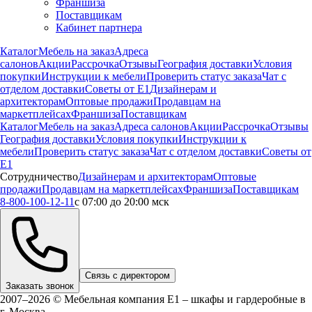
Франшиза
Поставщикам
Кабинет партнера
Каталог
Мебель на заказ
Адреса
салонов
Акции
Рассрочка
Отзывы
География доставки
Условия
покупки
Инструкции к мебели
Проверить статус заказа
Чат с
отделом доставки
Советы от Е1
Дизайнерам и
архитекторам
Оптовые продажи
Продавцам на
маркетплейсах
Франшиза
Поставщикам
Каталог
Мебель на заказ
Адреса салонов
Акции
Рассрочка
Отзывы
География доставки
Условия покупки
Инструкции к
мебели
Проверить статус заказа
Чат с отделом доставки
Советы от
Е1
Сотрудничество
Дизайнерам и архитекторам
Оптовые
продажи
Продавцам на маркетплейсах
Франшиза
Поставщикам
8-800-100-12-11
с 07:00 до 20:00 мск
Связь с директором
Заказать звонок
2007–2026 © Мебельная компания Е1 – шкафы и гардеробные в
г.
Москва