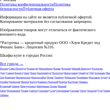
Политика конфиденциальности
Политика
безопасности
Публичная оферта
Информация на сайте не является публичной офертой.
Копирование материалов без согласования запрещено.
Изображения товаров могут отличаться от фактического
внешнего вида.
*Рассрочка — кредитный продукт ООО «Хоум Кредит энд
Финанс Банк». Лицензия №316.
Шкафы-купе в городах России:
Все города →
Москва
•
Санкт-Петербург
•
Краснодар
•
Новосибирск
•
Казань
•
Воронеж
•
Нижний Новгород
•
Ростов-на-
Дону
•
Самара
•
Барнаул
•
Омск
•
Томск
•
Екатеринбург
•
Волгоград
•
Новокузнецк
•
Оренбург
•
Уфа
•
Астрахань
•
Ива
Ола
•
Кемерово
•
Магнитогорск
•
Новороссийск
•
Пермь
•
Таганрог
•
Чебоксары
•
Челябинск
•
Ярославль
•
Адлер
•
А
Алтайск
•
Евпатория
•
Ижевск
•
Калуга
•
Каменск-Уральский
•
Ковров
•
Кострома
•
Ленинск-
Кузнецкий
•
Липецк
•
Междуреченск
•
Набережные Челны
•
Нижний
Тагил
•
Прокопьевск
•
Рязань
•
Северск
•
Смоленск
•
Сочи
•
Стерлитамак
•
Сызрань
•
Тверь
•
Тольятти
•
Тула
•
Тюме
Лабинск